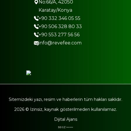
No:66/A, 42050
Karatay/Konya
+90 332 346 05 55
+90 506 328 80 33
+90 553 277 56 56
info@revefee.com
Sitemizdeki yazı, resim ve haberlerin tüm hakları saklıdır.
2026 © İzinsiz, kaynak gösterilmeden kullanılamaz.
Dijital Ajans